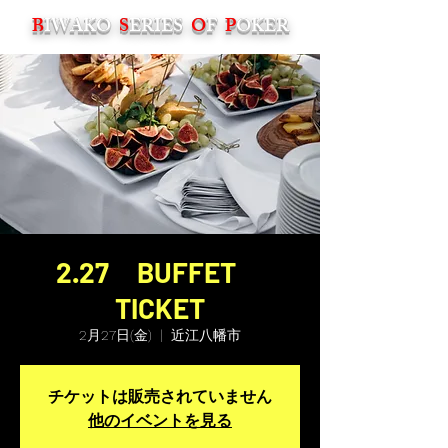
B
IWAKO
S
ERIES
O
F
P
OKER
2.27 BUFFET
TICKET
2月27日(金)
  |  
近江八幡市
チケットは販売されていません
他のイベントを見る