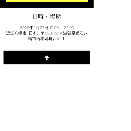
日時・場所
2026年2月27日 10:00 – 22:00
近江八幡市, 日本、〒523-0819 滋賀県近江八
幡市西本郷町西4−１
このイベントを共有
特定商取引法に基づく表記
​©BIWAKO SERIES OF POKER