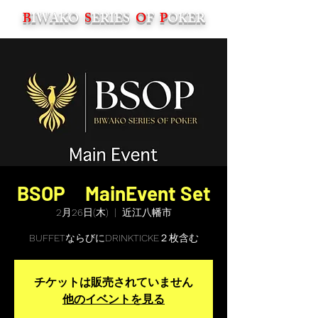
B
IWAKO
S
ERIES
O
F
P
OKER
BSOP MainEvent Set
2月26日(木)
  |  
近江八幡市
BUFFETならびにDRINKTICKE２枚含む
チケットは販売されていません
他のイベントを見る